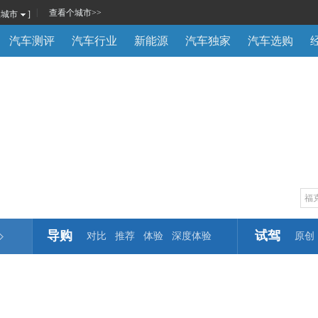
|
查看
个城市
>>
换城市
]
汽车测评
汽车行业
新能源
汽车独家
汽车选购
导购
试驾
对比
推荐
体验
深度体验
原创