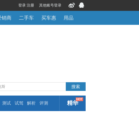
登录 注册
其他账号登录
经销商
二手车
买车惠
用品
精华
测试
试驾
解析
评测