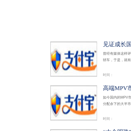
见证成长
曾经有媒体这样评
轿车，于是，就有
时间：
高端MPV
如今国内的MPV
分配余下的大半市
时间：